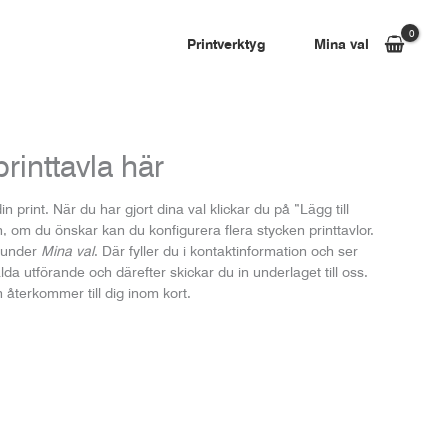
Printverktyg
Mina val
rinttavla här
n print. När du har gjort dina val klickar du på ”Lägg till
, om du önskar kan du konfigurera flera stycken printtavlor.
t under
Mina val
. Där fyller du i kontaktinformation och ser
da utförande och därefter skickar du in underlaget till oss.
 återkommer till dig inom kort.