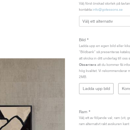
Välj först önskad storlek på tavla
kontakta
info@gotessons.se
Bild
*
Ladda upp en egen bild eller kika 
”Bildbank” så presenteras katalogp
att skicka in ditt underlag till o
Observera
att du kommer få infor
hög kvalitet. Vi rekommenderar m
2MB.
Ladda upp bild
Kon
Ram
*
Välj ett av följande val; ram (vit, g
ram alternativt rakt avskuren kan