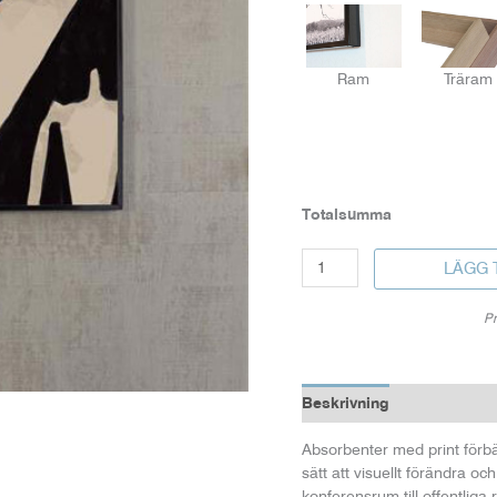
Ram
Träram
Totalsumma
Print
LÄGG 
mängd
Pr
Beskrivning
Absorbenter med print förbätt
sätt att visuellt förändra o
konferensrum till offentliga