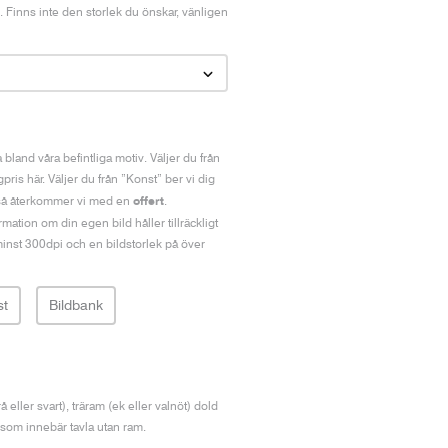
n. Finns inte den storlek du önskar, vänligen
bland våra befintliga motiv. Väljer du från
ris här. Väljer du från ”Konst” ber vi dig
offert
ss så återkommer vi med en
.
mation om din egen bild håller tillräckligt
inst 300dpi och en bildstorlek på över
st
Bildbank
rå eller svart), träram (ek eller valnöt) dold
t som innebär tavla utan ram.