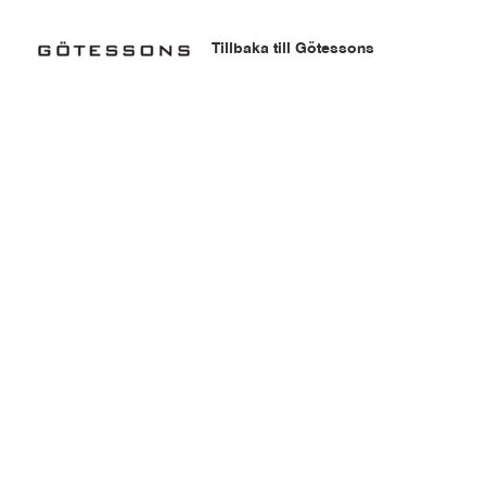
Hoppa
till
Tillbaka till Götessons
innehåll