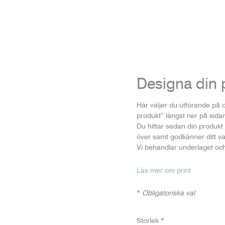
Designa din p
Här väljer du utförande på di
produkt” längst ner på sidan
Du hittar sedan din produk
över samt godkänner ditt val
Vi behandlar underlaget och
Läs mer om print
*
Obligatoriska val
Storlek
*