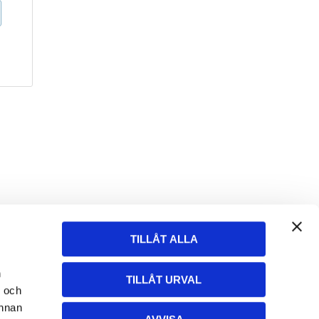
TILLÅT ALLA
n
TILLÅT URVAL
- och
annan