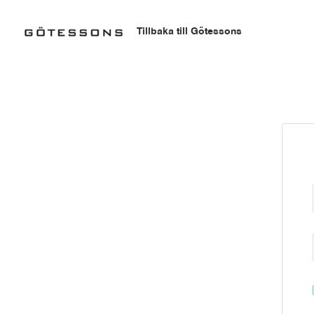
Hoppa
till
Tillbaka till Götessons
innehåll