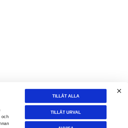
TILLÅT ALLA
n
TILLÅT URVAL
- och
annan