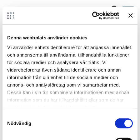
Hopp
rett
Mine valg
til
innholdet
Forfatternavn:Hanna
Denna webbplats använder cookies
Vi använder enhetsidentifierare för att anpassa innehållet
och annonserna till användarna, tillhandahålla funktioner
för sociala medier och analysera vår trafik. Vi
vidarebefordrar även sådana identifierare och annan
Kan ikke finne det du leter etter. Prøv et søk.
information från din enhet till de sociala medier och
annons- och analysföretag som vi samarbetar med.
Søk
Dessa kan i sin tur kombinera informationen med annan
etter:
information som du har tillhandahållit eller som de har
samlat in när du har använt deras tjänster.
Samtyckesval
Nödvändig