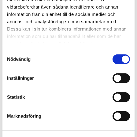
vidarebefordrar även sådana identifierare och annan
information från din enhet till de sociala medier och
annons- och analysföretag som vi samarbetar med.
Montageschiene bündig zum
Dessa kan i sin tur kombinera informationen med annan
information som du har tillhandahållit eller som de har
Rahmen
samlat in när du har använt deras tjänster.
Aufhängeleiste für Drucke
Samtyckesval
Nödvändig
Fr.
€
114,00
Inställningar
Zum
Ausdrucken
Statistik
der
Größe
Marknadsföring
Montageschiene
PRODUKT
HINZUFÜGEN
bündig