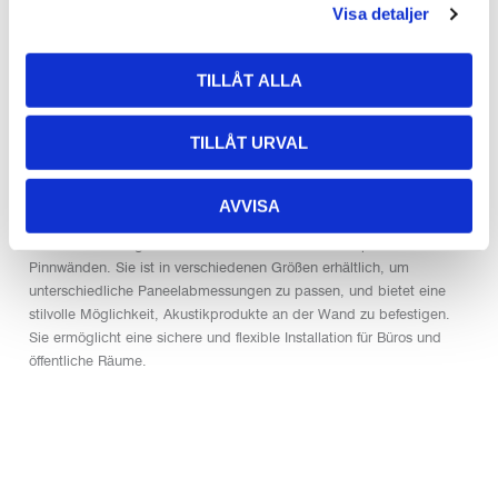
zum
Visa detaljer
Die Preise sind Brutto-Katalog-Preise. Ihre Standardrabatte sind hier
Rahmen
noch nicht mitberücksichtigt.
Menge
TILLÅT ALLA
Beschreibung
TILLÅT URVAL
Zusätzliche Informationen
AVVISA
Montageschiene bündig zum Rahmen
Die
ist eine praktische
Leiste zur Montage von schallabsorbierenden Wandpaneelen und
Pinnwänden. Sie ist in verschiedenen Größen erhältlich, um
unterschiedliche Paneelabmessungen zu passen, und bietet eine
stilvolle Möglichkeit, Akustikprodukte an der Wand zu befestigen.
Sie ermöglicht eine sichere und flexible Installation für Büros und
öffentliche Räume.