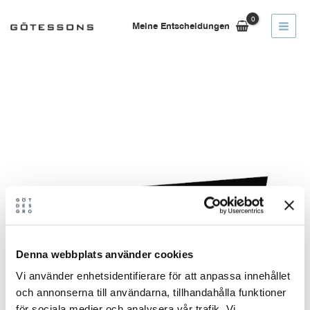
Zum
Inhalt
Meine Entscheidungen
springen
Denna webbplats använder cookies
Vi använder enhetsidentifierare för att anpassa innehållet
och annonserna till användarna, tillhandahålla funktioner
för sociala medier och analysera vår trafik. Vi