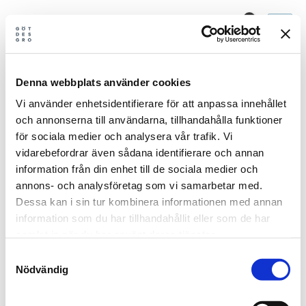
Gå
til
Mina val
indholdet
Denna webbplats använder cookies
Vi använder enhetsidentifierare för att anpassa innehållet
och annonserna till användarna, tillhandahålla funktioner
Log ind
för sociala medier och analysera vår trafik. Vi
vidarebefordrar även sådana identifierare och annan
information från din enhet till de sociala medier och
annons- och analysföretag som vi samarbetar med.
Dessa kan i sin tur kombinera informationen med annan
information som du har tillhandahållit eller som de har
samlat in när du har använt deras tjänster.
Husk mig
Samtyckesval
Nödvändig
LOG IND